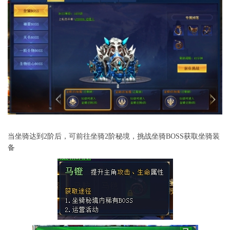
当坐骑达到2阶后，可前往坐骑2阶秘境，挑战坐骑BOSS获取坐骑装
备