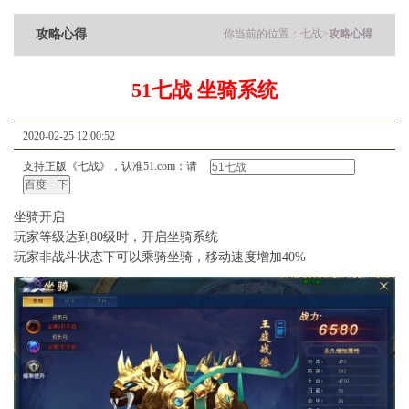
攻略心得
你当前的位置：
七战
>
攻略心得
51七战 坐骑系统
2020-02-25 12:00:52
支持正版《七战》，认准51.com：请
坐骑开启
玩家等级达到80级时，开启坐骑系统
玩家非战斗状态下可以乘骑坐骑，移动速度增加40%