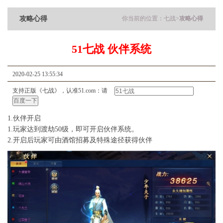
攻略心得
你当前的位置：
七战
>
攻略心得
51七战 伙伴系统
2020-02-25 13:55:34
支持正版《七战》，认准51.com：请
1.伙伴开启
1.玩家达到渡劫50级，即可开启伙伴系统。
2.开启后玩家可由酒馆招募及特殊途径获得伙伴