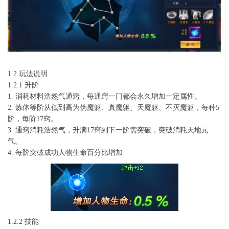
1.2 玩法说明
1.2.1 升阶
1. 消耗材料浩然气通窍，每通窍一门都会永久增加一定属性。
2. 炼体等阶从低到高为伪魔躯、真魔躯、天魔躯、不灭魔躯，每种5
阶，每阶17窍。
3. 通窍消耗浩然气，升满17窍到下一阶需突破，突破消耗天地元
气。
4. 每阶突破成功人物生命百分比增加
1.2.2 技能