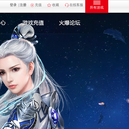
登录
|
注册
充值
收藏
在线客服
所有游戏