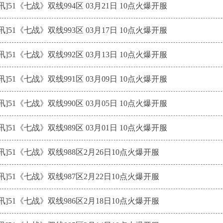
讯]
51《七战》双线994区 03月21日 10点火爆开服
讯]
51《七战》双线993区 03月17日 10点火爆开服
讯]
51《七战》双线992区 03月13日 10点火爆开服
讯]
51《七战》双线991区 03月09日 10点火爆开服
讯]
51《七战》双线990区 03月05日 10点火爆开服
讯]
51《七战》双线989区 03月01日 10点火爆开服
讯]
51《七战》双线988区2月26日10点火爆开服
讯]
51《七战》双线987区2月22日10点火爆开服
讯]
51《七战》双线986区2月18日10点火爆开服